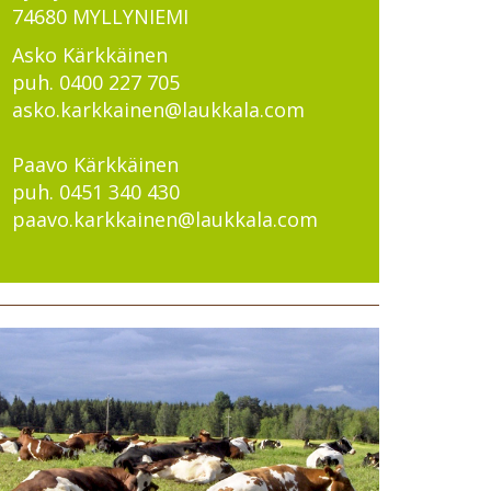
74680 MYLLYNIEMI
Asko Kärkkäinen
puh. 0400 227 705
asko.karkkainen@laukkala.com
Paavo Kärkkäinen
puh. 0451 340 430
paavo.karkkainen@laukkala.com