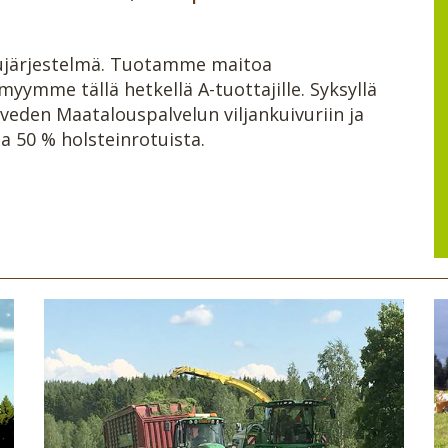
atujärjestelmä. Tuotamme maitoa
myymme tällä hetkellä A-tuottajille. Syksyllä
eden Maatalouspalvelun viljankuivuriin ja
a 50 % holsteinrotuista.